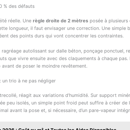
80 % des défauts
ité réelle. Une
règle droite de 2 mètres
posée à plusieurs 
tte longueur, il faut envisager une correction. Une simple 
réent des points durs qui vont concentrer les contraintes.
: ragréage autolissant sur dalle béton, ponçage ponctuel, re
auts que vivre ensuite avec des claquements à chaque pas.
e
avant de poser le moindre revêtement.
 un trio à ne pas négliger
ontrecollé, réagit aux variations d’humidité. Sur support miné
e peu isolés, un simple point froid peut suffire à créer de 
mal avant la pose et, si nécessaire, d’un pare-vapeur intég
 2026 : Coût au m² et Toutes les Aides Disponibles