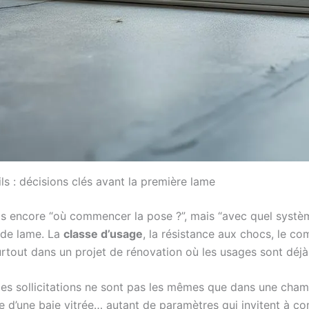
ls : décisions clés avant la première lame
pas encore “où commencer la pose ?”, mais “avec quel système
 de lame. La
classe d’usage
, la résistance aux chocs, le c
urtout dans un projet de rénovation où les usages sont déj
les sollicitations ne sont pas les mêmes que dans une cham
te d’une baie vitrée… autant de paramètres qui invitent à 