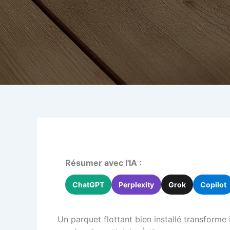
Résumer avec l'IA :
ChatGPT
Perplexity
Grok
Copilot
Un parquet flottant bien installé transform