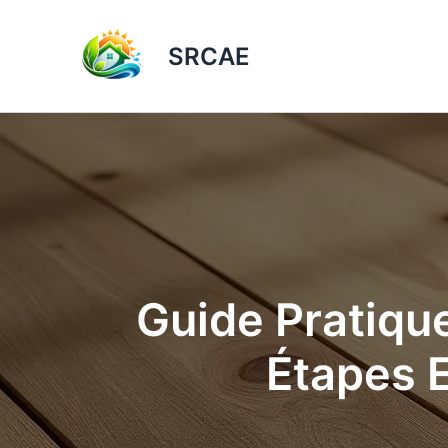
Aller
au
SRCAE
contenu
Guide Pratique
Étapes E