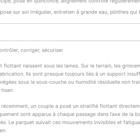
icipé, pose en quinconce, alignement contrôlé régulièremen
ose sur sol irrégulier, entretien à grande eau, plinthes qui
ntrôler, corriger, sécuriser
lottant naissent sous les lames. Sur le terrain, les grincem
rication. Ils sont presque toujours liés à un support insuff
iégées sous la sous-couche ou humidité résiduelle non traitée
rtisan.
écemment, un couple a posé un stratifié flottant directeme
raquement sont apparus à chaque passage dans l’axe de la ba
éés. Le parquet suivait ces mouvements invisibles et fatig
en.