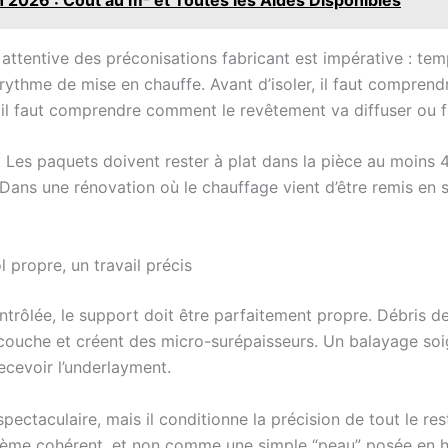
e attentive des préconisations fabricant est impérative : t
thme de mise en chauffe. Avant d’isoler, il faut comprendr
 il faut comprendre comment le revêtement va diffuser ou fr
 Les paquets doivent rester à plat dans la pièce au moins 
 Dans une rénovation où le chauffage vient d’être remis en s
 propre, un travail précis
ontrôlée, le support doit être parfaitement propre. Débris d
-couche et créent des micro-surépaisseurs. Un balayage soi
ecevoir l’underlayment.
ctaculaire, mais il conditionne la précision de tout le res
ystème cohérent, et non comme une simple “peau” posée en h