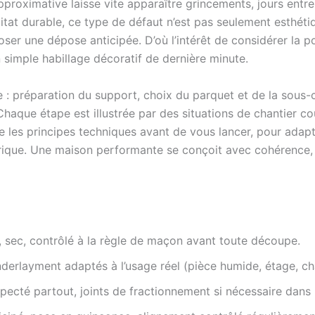
 approximative laisse vite apparaître grincements, jours entr
tat durable, ce type de défaut n’est pas seulement esthétiqu
mposer une dépose anticipée. D’où l’intérêt de considérer la
 simple habillage décoratif de dernière minute.
 préparation du support, choix du parquet et de la sous-c
 Chaque étape est illustrée par des situations de chantier co
dre les principes techniques avant de vous lancer, pour ada
rique. Une maison performante se conçoit avec cohérence, 
, sec, contrôlé à la règle de maçon avant toute découpe.
nderlayment adaptés à l’usage réel (pièce humide, étage, ch
specté partout, joints de fractionnement si nécessaire dans