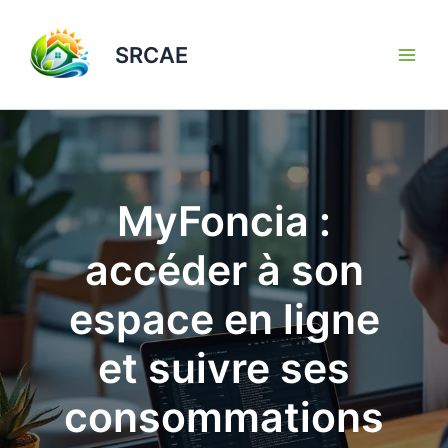
Aller
au
SRCAE
contenu
MyFoncia :
accéder à son
espace en ligne
et suivre ses
consommations