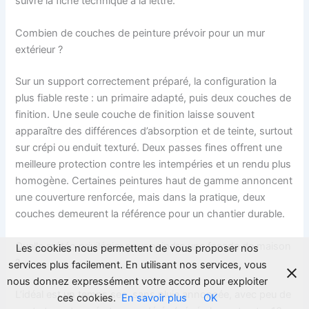
suivre la fiche technique à la lettre.
Combien de couches de peinture prévoir pour un mur
extérieur ?
Sur un support correctement préparé, la configuration la
plus fiable reste : un primaire adapté, puis deux couches de
finition. Une seule couche de finition laisse souvent
apparaître des différences d’absorption et de teinte, surtout
sur crépi ou enduit texturé. Deux passes fines offrent une
meilleure protection contre les intempéries et un rendu plus
homogène. Certaines peintures haut de gamme annoncent
une couverture renforcée, mais dans la pratique, deux
couches demeurent la référence pour un chantier durable.
Quelle météo privilégier pour peindre une façade de maison
Les cookies nous permettent de vous proposer nos
?
services plus facilement. En utilisant nos services, vous
nous donnez expressément votre accord pour exploiter
L’idéal est un temps sec, sans pluie annoncée, avec peu de
ces cookies.
En savoir plus
OK