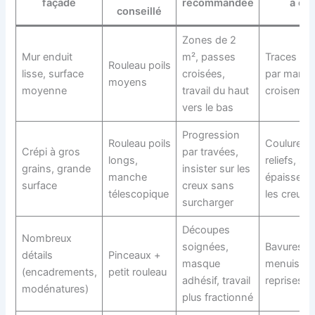
façade
recommandée
à évi
conseillé
Zones de 2
Mur enduit
m², passes
Traces de 
Rouleau poils
lisse, surface
croisées,
par manqu
moyens
moyenne
travail du haut
croisemen
vers le bas
Progression
Rouleau poils
Coulures d
Crépi à gros
par travées,
longs,
reliefs, so
grains, grande
insister sur les
manche
épaisseur
surface
creux sans
télescopique
les creux
surcharger
Découpes
Nombreux
soignées,
Bavures s
détails
Pinceaux +
masque
menuiserie
(encadrements,
petit rouleau
adhésif, travail
reprises vi
modénatures)
plus fractionné