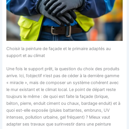
Choisir la peinture de façade et le primaire adaptés au
support et au climat
Une fois le support prêt, la question du choix des produits
arrive. Ici, l’objectif n’est pas de céder à la dernière gamme
« miracle », mais de composer un système cohérent avec
le mur existant et le climat local. Le point de départ reste
toujours le même : de quoi est faite la façade (brique,
béton, pierre, enduit ciment ou chaux, bardage enduit) et à
quoi est-elle exposée (pluies battantes, embruns, UV
intenses, pollution urbaine, gel fréquent) ? Mieux vaut
adapter ses travaux que surinvestir dans une peinture