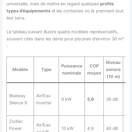
universelle, mais de mettre en regard quelques
profils
types d’équipements
et les contextes où ils prennent tout
leur sens.
Le tableau suivant illustre quatre modèles représentatifs,
souvent cités dans les devis pour piscines d’environ 30 m³
:
Niveau
Puissance
COP
Pi
Modèle
Type
sonore
nominale
moyen
co
(10 m)
Blueway
Air/Eau
9 kW
5,6
36 dB
Oui
Silence 9
Inverter
Zodiac
Air/Eau
Power
10 kW
4,9
40 dB
No
on/off