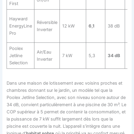
First
Hayward
Réversible
EnergyLine
12 kW
6,1
38 dB
Oui
Inverter
Pro
Poolex
Air/Eau
Jetline
7 kW
5,3
34 dB
Oui
Inverter
Selection
Dans une maison de lotissement avec voisins proches et
chambres donnant sur le jardin, un modèle tel que la
Poolex Jetline Selection, avec son niveau sonore autour de
34 dB, convient particulièrement à une piscine de 30 m³. Le
COP supérieur à 5 permet de contenir la consommation, et
la puissance de 7 kW suffit largement dès lors que la
piscine est couverte la nuit. L’appareil s’intègre dans une
logique d’
habitat sobre
où la priorité va au confort mesuré