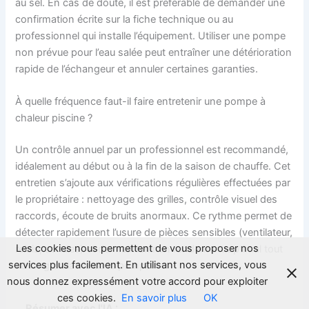
au sel. En cas de doute, il est préférable de demander une
confirmation écrite sur la fiche technique ou au
professionnel qui installe l’équipement. Utiliser une pompe
non prévue pour l’eau salée peut entraîner une détérioration
rapide de l’échangeur et annuler certaines garanties.
À quelle fréquence faut-il faire entretenir une pompe à
chaleur piscine ?
Un contrôle annuel par un professionnel est recommandé,
idéalement au début ou à la fin de la saison de chauffe. Cet
entretien s’ajoute aux vérifications régulières effectuées par
le propriétaire : nettoyage des grilles, contrôle visuel des
raccords, écoute de bruits anormaux. Ce rythme permet de
détecter rapidement l’usure de pièces sensibles (ventilateur,
Les cookies nous permettent de vous proposer nos
relais, sondes) et de maintenir un rendement optimal tout
services plus facilement. En utilisant nos services, vous
au long de la vie de la pompe.
nous donnez expressément votre accord pour exploiter
ces cookies.
En savoir plus
OK
Résumer avec l'IA :