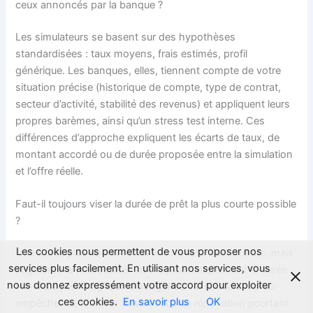
ceux annoncés par la banque ?
Les simulateurs se basent sur des hypothèses
standardisées : taux moyens, frais estimés, profil
générique. Les banques, elles, tiennent compte de votre
situation précise (historique de compte, type de contrat,
secteur d’activité, stabilité des revenus) et appliquent leurs
propres barèmes, ainsi qu’un stress test interne. Ces
différences d’approche expliquent les écarts de taux, de
montant accordé ou de durée proposée entre la simulation
et l’offre réelle.
Faut-il toujours viser la durée de prêt la plus courte possible
?
Les cookies nous permettent de vous proposer nos
Une durée plus courte réduit le coût total des intérêts, mais
services plus facilement. En utilisant nos services, vous
augmente la mensualité. Viser systématiquement la durée
nous donnez expressément votre accord pour exploiter
minimale peut fragiliser le budget de vie quotidienne ou
ces cookies.
En savoir plus
OK
empêcher de financer des travaux de rénovation pourtant