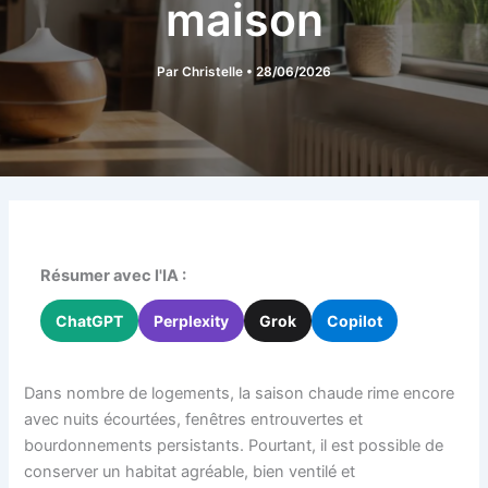
maison
Par
Christelle
•
28/06/2026
Résumer avec l'IA :
ChatGPT
Perplexity
Grok
Copilot
Dans nombre de logements, la saison chaude rime encore
avec nuits écourtées, fenêtres entrouvertes et
bourdonnements persistants. Pourtant, il est possible de
conserver un habitat agréable, bien ventilé et