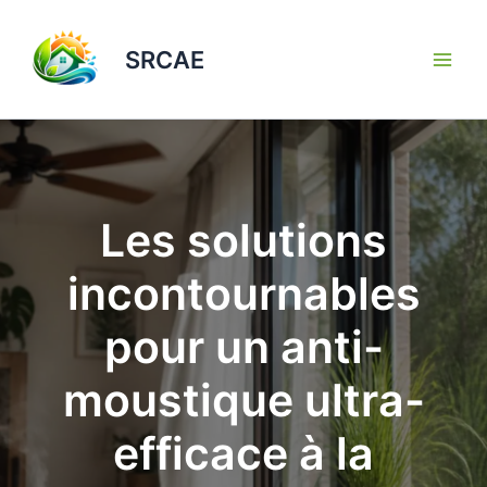
Aller
au
SRCAE
contenu
Les solutions
incontournables
pour un anti-
moustique ultra-
efficace à la