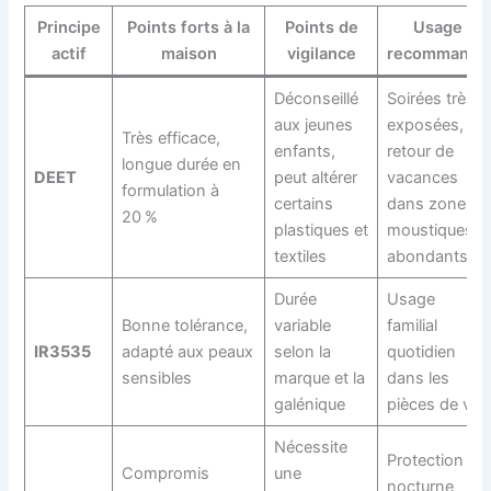
Principe
Points forts à la
Points de
Usage
actif
maison
vigilance
recommandé
Déconseillé
Soirées très
aux jeunes
exposées,
Très efficace,
enfants,
retour de
longue durée en
DEET
peut altérer
vacances
formulation à
certains
dans zone à
20 %
plastiques et
moustiques
textiles
abondants
Durée
Usage
Bonne tolérance,
variable
familial
IR3535
adapté aux peaux
selon la
quotidien
sensibles
marque et la
dans les
galénique
pièces de vie
Nécessite
Protection
Compromis
une
nocturne