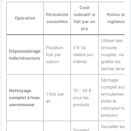
Coût
Périodicité
indicatif si
Points de
Opération
conseillée
fait par un
vigilance
pro
Utiliser des
Plusieurs
0 € (si
brosses
Dépoussiérage
fois par
réalisé soi-
souples, ne pa
toile/structure
saison
même)
gratter les
taches tenace
Séchage
complet avant
Nettoyage
15 – 30 €
1 fois par
enroulement,
complet à l’eau
pour les
an
éviter le
savonneuse
produits
nettoyeur haut
pression
Surveiller les
Souvent