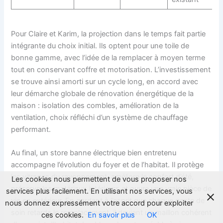
Pour Claire et Karim, la projection dans le temps fait partie
intégrante du choix initial. Ils optent pour une toile de
bonne gamme, avec l’idée de la remplacer à moyen terme
tout en conservant coffre et motorisation. L’investissement
se trouve ainsi amorti sur un cycle long, en accord avec
leur démarche globale de rénovation énergétique de la
maison : isolation des combles, amélioration de la
ventilation, choix réfléchi d’un système de chauffage
performant.
Au final, un store banne électrique bien entretenu
accompagne l’évolution du foyer et de l’habitat. Il protège
les vitrages du rayonnement, améliore le confort d’été,
Les cookies nous permettent de vous proposer nos
préserve les matériaux intérieurs et ouvre une vraie pièce de
services plus facilement. En utilisant nos services, vous
vie en extérieur. En gardant à l’esprit que chaque geste de
nous donnez expressément votre accord pour exploiter
soin retarde le remplacement, il devient un maillon cohérent
ces cookies.
En savoir plus
OK