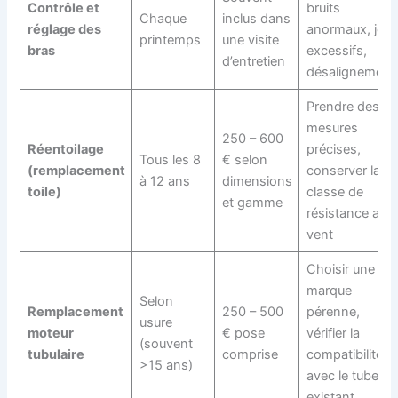
Contrôle et
bruits
Chaque
inclus dans
réglage des
anormaux, jeux
printemps
une visite
bras
excessifs,
d’entretien
désalignement
Prendre des
mesures
250 – 600
Réentoilage
précises,
Tous les 8
€ selon
(remplacement
conserver la
à 12 ans
dimensions
toile)
classe de
et gamme
résistance au
vent
Choisir une
marque
Selon
Remplacement
250 – 500
pérenne,
usure
moteur
€ pose
vérifier la
(souvent
tubulaire
comprise
compatibilité
>15 ans)
avec le tube
existant