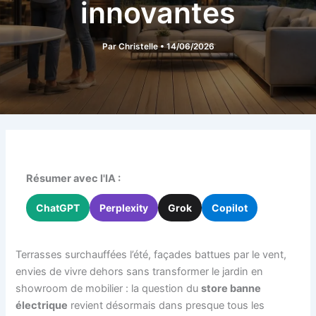
innovantes
Par
Christelle
•
14/06/2026
Résumer avec l'IA :
ChatGPT
Perplexity
Grok
Copilot
Terrasses surchauffées l’été, façades battues par le vent,
envies de vivre dehors sans transformer le jardin en
showroom de mobilier : la question du
store banne
électrique
revient désormais dans presque tous les