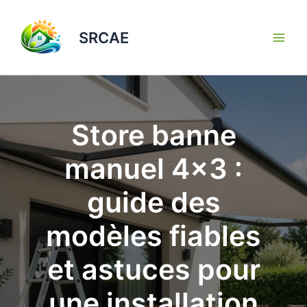
Aller
au
SRCAE
contenu
Store banne
manuel 4×3 :
guide des
modèles fiables
et astuces pour
une installation