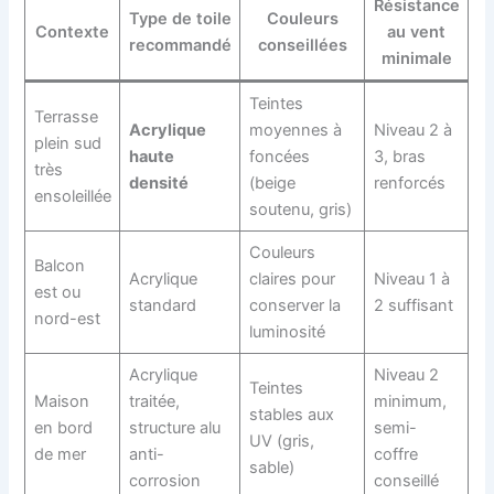
Résistance
Type de toile
Couleurs
Contexte
au vent
recommandé
conseillées
minimale
Teintes
Terrasse
Acrylique
moyennes à
Niveau 2 à
plein sud
haute
foncées
3, bras
très
densité
(beige
renforcés
ensoleillée
soutenu, gris)
Couleurs
Balcon
Acrylique
claires pour
Niveau 1 à
est ou
standard
conserver la
2 suffisant
nord-est
luminosité
Acrylique
Niveau 2
Teintes
Maison
traitée,
minimum,
stables aux
en bord
structure alu
semi-
UV (gris,
de mer
anti-
coffre
sable)
corrosion
conseillé