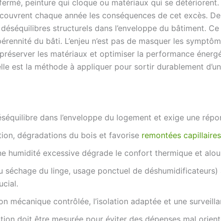
fermé, peinture qui cloque ou matériaux qui se détérioren
découvrent chaque année les conséquences de cet excès. Derr
 déséquilibres structurels dans l’enveloppe du bâtiment. Ce 
 pérennité du bâti. L’enjeu n’est pas de masquer les sympt
, préserver les matériaux et optimiser la performance énergé
le est la méthode à appliquer pour sortir durablement d’un 
éséquilibre dans l’enveloppe du logement et exige une rép
ion, dégradations du bois et favorise
remontées capillaires
ne humidité excessive dégrade le confort thermique et alour
du séchage du linge, usage ponctuel de déshumidificateurs)
cial.
ion mécanique contrôlée, l’isolation adaptée et une surveilla
ention doit être mesurée pour éviter des dépenses mal orient