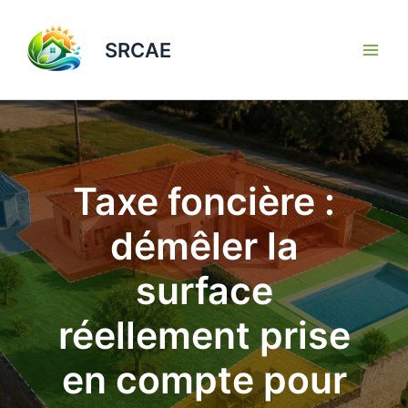
Aller
au
SRCAE
contenu
Taxe foncière :
démêler la
surface
réellement prise
en compte pour