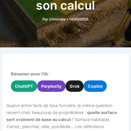
son calcul
Par
Christelle
•
14/05/2026
Résumer avec l'IA :
ChatGPT
Perplexity
Grok
Copilot
Quand arrive l’avis de taxe foncière, la même question
revient chez beaucoup de propriétaires :
quelle surface
sert vraiment de base au calcul
? Surface habitable,
Carrez, plancher, utile, pondérée… Les définitions