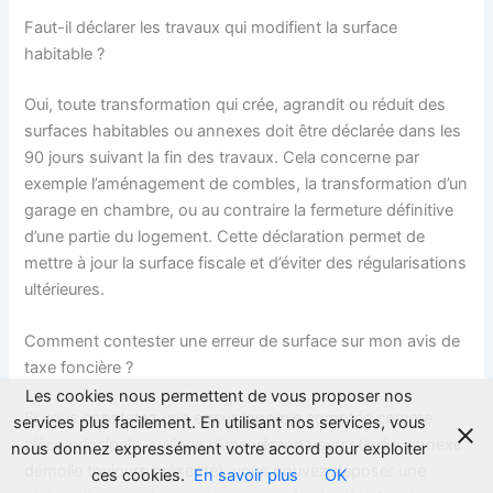
Faut-il déclarer les travaux qui modifient la surface
habitable ?
Oui, toute transformation qui crée, agrandit ou réduit des
surfaces habitables ou annexes doit être déclarée dans les
90 jours suivant la fin des travaux. Cela concerne par
exemple l’aménagement de combles, la transformation d’un
garage en chambre, ou au contraire la fermeture définitive
d’une partie du logement. Cette déclaration permet de
mettre à jour la surface fiscale et d’éviter des régularisations
ultérieures.
Comment contester une erreur de surface sur mon avis de
taxe foncière ?
Les cookies nous permettent de vous proposer nos
Si vous constatez une erreur (annexe comptée comme
services plus facilement. En utilisant nos services, vous
pièce principale, surface d’une véranda surestimée, annexe
nous donnez expressément votre accord pour exploiter
démolie toujours présente), vous pouvez déposer une
ces cookies.
En savoir plus
OK