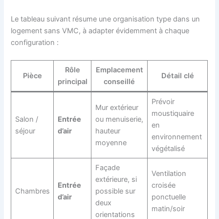
Le tableau suivant résume une organisation type dans un
logement sans VMC, à adapter évidemment à chaque
configuration :
Rôle
Emplacement
Pièce
Détail clé
principal
conseillé
Prévoir
Mur extérieur
moustiquaire
Salon /
Entrée
ou menuiserie,
en
séjour
d’air
hauteur
environnement
moyenne
végétalisé
Façade
Ventilation
extérieure, si
Entrée
croisée
Chambres
possible sur
d’air
ponctuelle
deux
matin/soir
orientations