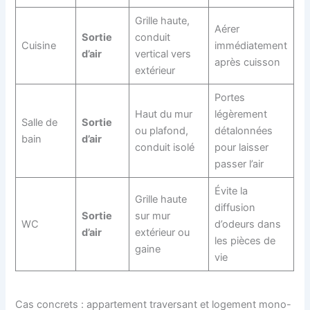
Grille haute,
Aérer
Sortie
conduit
Cuisine
immédiatement
d’air
vertical vers
après cuisson
extérieur
Portes
Haut du mur
légèrement
Salle de
Sortie
ou plafond,
détalonnées
bain
d’air
conduit isolé
pour laisser
passer l’air
Évite la
Grille haute
diffusion
Sortie
sur mur
WC
d’odeurs dans
d’air
extérieur ou
les pièces de
gaine
vie
Cas concrets : appartement traversant et logement mono-