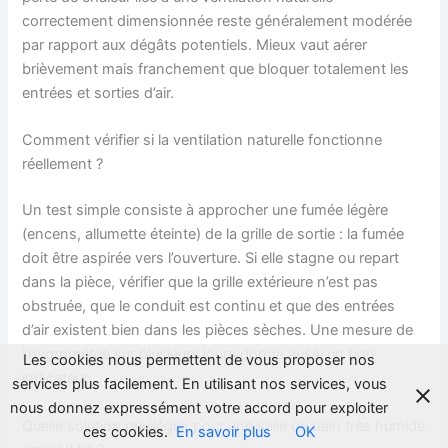
correctement dimensionnée reste généralement modérée
par rapport aux dégâts potentiels. Mieux vaut aérer
brièvement mais franchement que bloquer totalement les
entrées et sorties d’air.
Comment vérifier si la ventilation naturelle fonctionne
réellement ?
Un test simple consiste à approcher une fumée légère
(encens, allumette éteinte) de la grille de sortie : la fumée
doit être aspirée vers l’ouverture. Si elle stagne ou repart
dans la pièce, vérifier que la grille extérieure n’est pas
obstruée, que le conduit est continu et que des entrées
d’air existent bien dans les pièces sèches. Une mesure de
l’hygrométrie sur plusieurs jours donne aussi un bon
Les cookies nous permettent de vous proposer nos
indicateur.
services plus facilement. En utilisant nos services, vous
nous donnez expressément votre accord pour exploiter
Quelle solution privilégier pour une salle de bain très humide
ces cookies.
En savoir plus
OK