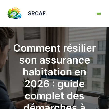
Aller
au
SRCAE
contenu
Comment résilier
son assurance
habitation en
2026 : guide
complet des
démarches à