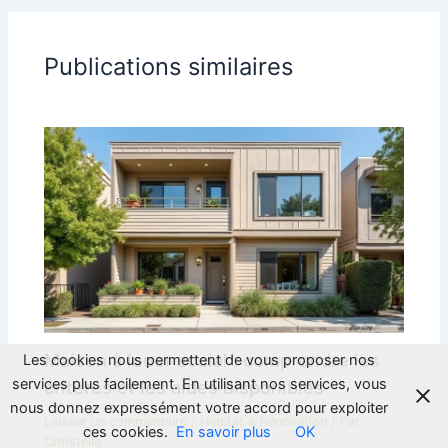
Publications similaires
Maison à louer social : comprendre les
Les cookies nous permettent de vous proposer nos
services plus facilement. En utilisant nos services, vous
critères et les aides disponibles
nous donnez expressément votre accord pour exploiter
Laisser un commentaire
/
Habitat & Rénovation
/ Par
ces cookies.
En savoir plus
OK
Christelle