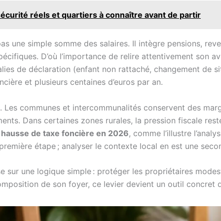
écurité réels et quartiers à connaître avant de partir
 pas une simple somme des salaires. Il intègre pensions, rev
pécifiques. D’où l’importance de relire attentivement son av
alies de déclaration (enfant non rattaché, changement de sit
cière et plusieurs centaines d’euros par an.
tout. Les communes et intercommunalités conservent des m
ements. Dans certaines zones rurales, la pression fiscale r
e
hausse de taxe foncière en 2026
, comme l’illustre l’anal
emière étape ; analyser le contexte local en est une secon
se sur une logique simple : protéger les propriétaires modes
omposition de son foyer, ce levier devient un outil concret 