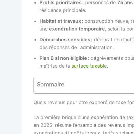
Profils prioritaires :
personnes de
75 ans 
résidence principale.
Habitat et travaux :
construction neuve, r
une
exonération temporaire
, selon la c
Démarches sensibles :
déclaration d’ac
des réponses de l’administration.
Plan B si non éligible :
dégrèvements pour c
maîtrise de la
surface taxable
.
Sommaire
Quels revenus pour être exonéré de taxe fo
La première brique d’une exonération de tax
en 2025, résume l’ensemble des revenus impo
exonérations d’impôts locaux, tarifs sociaux,