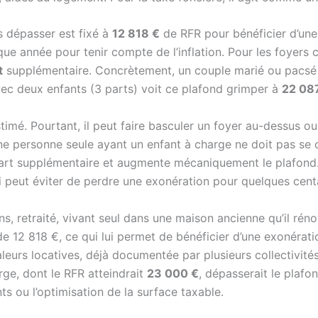
s dépasser est fixé à
12 818 €
de RFR pour bénéficier d’une 
aque année pour tenir compte de l’inflation. Pour les foyers
t
supplémentaire. Concrètement, un couple marié ou pacsé (
vec deux enfants (3 parts) voit ce plafond grimper à
22 08
mé. Pourtant, il peut faire basculer un foyer au-dessus ou
e personne seule ayant un enfant à charge ne doit pas se 
part supplémentaire et augmente mécaniquement le plafond
i peut éviter de perdre une exonération pour quelques cent
 ans, retraité, vivant seul dans une maison ancienne qu’il r
 de 12 818 €, ce qui lui permet de bénéficier d’une exonérat
leurs locatives, déjà documentée par plusieurs collectivités
rge, dont le RFR atteindrait
23 000 €
, dépasserait le plafon
s ou l’optimisation de la surface taxable.