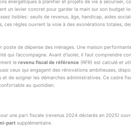
ons énergétiques à planifier et projets de vie à sécuriser,
nt un levier concret pour garder la main sur son budget lo
ssez lisibles : seuils de revenus, âge, handicap, aides socia
sées, ces règles ouvrent la voie à des exonérations totales,
mier poste de dépense des ménages. Une maison performant
alité qui l’accompagne. Avant d’isoler, il faut comprendre c
mment le
revenu fiscal de référence
(RFR) est calculé et uti
aussi ceux qui engagent des rénovations ambitieuses, dispose
 et de soigner les démarches administratives. Ce cadre fisc
 confortable au quotidien.
our une part fiscale (revenus 2024 déclarés en 2025) ouvre 
mi-part
supplémentaire.