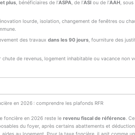
et plus
, bénéficiaires de l’
ASPA
, de l’
ASI
ou de l’
AAH
, sous
énovation lourde, isolation, changement de fenêtres ou cha
ommune.
hèvement des travaux
dans les 90 jours
, fourniture des justi
hute de revenus, logement inhabitable ou vacance non voul
ncière en 2026 : comprendre les plafonds RFR
e foncière en 2026 reste le
revenu fiscal de référence
. Ce
sables du foyer, après certains abattements et déductions
 aides au logement. Pour la taxe foncière, il agit comme un 