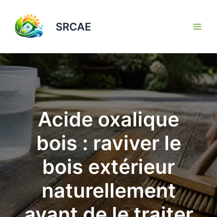
Aller
au
SRCAE
contenu
Acide oxalique
bois : raviver le
bois extérieur
naturellement
avant de le traiter