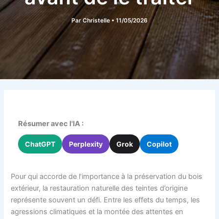
Par
Christelle
•
11/05/2026
Résumer avec l'IA :
ChatGPT
Perplexity
Grok
Copilot
Pour qui accorde de l’importance à la préservation du bois
extérieur, la restauration naturelle des teintes d’origine
représente souvent un défi. Entre les effets du temps, les
agressions climatiques et la montée des attentes en