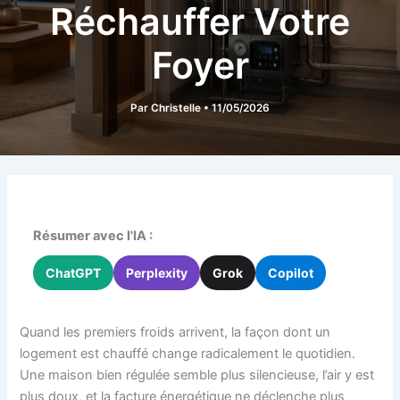
Réchauffer Votre
Foyer
Par
Christelle
•
11/05/2026
Résumer avec l'IA :
ChatGPT
Perplexity
Grok
Copilot
Quand les premiers froids arrivent, la façon dont un
logement est chauffé change radicalement le quotidien.
Une maison bien régulée semble plus silencieuse, l’air y est
plus doux, et la facture énergétique ne déclenche plus