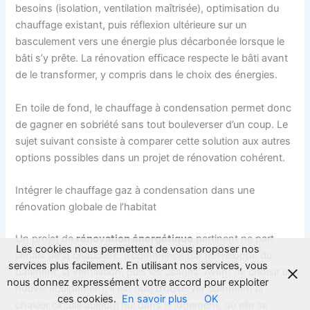
besoins (isolation, ventilation maîtrisée), optimisation du
chauffage existant, puis réflexion ultérieure sur un
basculement vers une énergie plus décarbonée lorsque le
bâti s’y prête. La rénovation efficace respecte le bâti avant
de le transformer, y compris dans le choix des énergies.
En toile de fond, le chauffage à condensation permet donc
de gagner en sobriété sans tout bouleverser d’un coup. Le
sujet suivant consiste à comparer cette solution aux autres
options possibles dans un projet de rénovation cohérent.
Intégrer le chauffage gaz à condensation dans une
rénovation globale de l’habitat
Un projet de
rénovation énergétique
pertinent ne part
Les cookies nous permettent de vous proposer nos
jamais de la chaudière. Il commence par l’enveloppe du
services plus facilement. En utilisant nos services, vous
bâtiment, la ventilation, puis les usages. Avant de choisir un
nous donnez expressément votre accord pour exploiter
nouvel équipement, il est utile d’observer comment la
ces cookies.
En savoir plus
OK
chaleur circule aujourd’hui dans le logement, où elle se