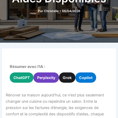
Par
Christelle
•
06/04/2026
Résumer avec l'IA :
ChatGPT
Perplexity
Grok
Copilot
Rénover sa maison aujourd’hui, ce n’est plus seulement
changer une cuisine ou repeindre un salon. Entre la
pression sur les factures d’énergie, les exigences de
confort et la complexité des dispositifs d’aides, chaque