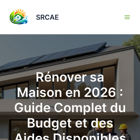
Aller
au
SRCAE
contenu
Rénover sa
Maison en 2026 :
Guide Complet du
Budget et des
Aides Disponibles