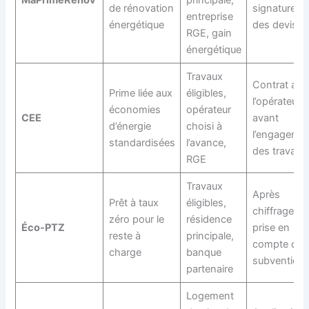
de rénovation
signature
entreprise
énergétique
des devis
RGE, gain
énergétique
Travaux
Contrat ave
Prime liée aux
éligibles,
l’opérateur
économies
opérateur
CEE
avant
d’énergie
choisi à
l’engageme
standardisées
l’avance,
des travaux
RGE
Travaux
Après
Prêt à taux
éligibles,
chiffrage et
zéro pour le
résidence
Éco-PTZ
prise en
reste à
principale,
compte des
charge
banque
subvention
partenaire
Logement