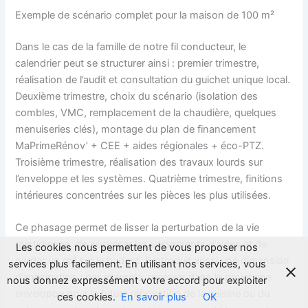
Exemple de scénario complet pour la maison de 100 m²
Dans le cas de la famille de notre fil conducteur, le
calendrier peut se structurer ainsi : premier trimestre,
réalisation de l’audit et consultation du guichet unique local.
Deuxième trimestre, choix du scénario (isolation des
combles, VMC, remplacement de la chaudière, quelques
menuiseries clés), montage du plan de financement
MaPrimeRénov’ + CEE + aides régionales + éco-PTZ.
Troisième trimestre, réalisation des travaux lourds sur
l’enveloppe et les systèmes. Quatrième trimestre, finitions
intérieures concentrées sur les pièces les plus utilisées.
Ce phasage permet de lisser la perturbation de la vie
quotidienne, de sécuriser les versements d’aides et de
Les cookies nous permettent de vous proposer nos
garder un œil sur le budget. Il introduit aussi une dimension
services plus facilement. En utilisant nos services, vous
d’anticipation : par exemple, réserver dans le projet une
nous donnez expressément votre accord pour exploiter
enveloppe pour la future rénovation de la cuisine ou du
ces cookies.
En savoir plus
OK